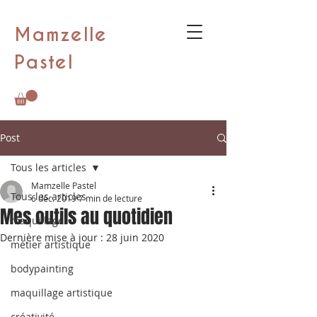
Mamzelle
Pastel
Post
Tous les articles
Mamzelle Pastel
Tous les articles
6 déc. 2019
7 min de lecture
Mes outils au quotidien
maquillage
Dernière mise à jour :
28 juin 2020
métier artistique
bodypainting
maquillage artistique
créativité