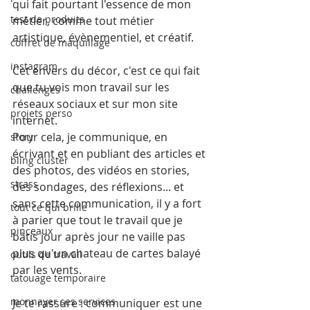
qui fait pourtant l'essence de mon 
test de produits
métier, comme tout métier 
artistique, évènementiel, et créatif.
coffret de maquillage
instagram
Cet envers du décor, c'est ce qui fait 
que tu vois mon travail sur les 
challenges
réseaux sociaux et sur mon site 
projets perso
internet.
Pour cela, je communique, en 
story
écrivant et en publiant des articles et 
bling cluster
des photos, des vidéos en stories, 
strass
des sondages, des réflexions... et 
sans cette communication, il y a fort 
tout ce qui brille
à parier que tout le travail que je 
pinceaux
bâtis jour après jour ne vaille pas 
plus qu'un chateau de cartes balayé 
outils de travail
par les vents.
tatouage temporaire
monnayer ses services
Je te rassure : communiquer est une 