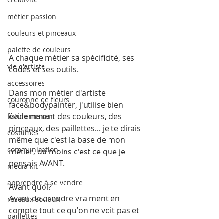
métier passion
couleurs et pinceaux
palette de couleurs
A chaque métier sa spécificité, ses 
vie d'artiste
codes et ses outils.
accessoires
Dans mon métier d'artiste 
couronne de fleurs
face&bodypainter, j'utilise bien 
évidemment des couleurs, des 
future maman
pinceaux, des paillettes... je te dirais 
costumes
même que c'est la base de mon 
communication
métier, du moins c'est ce que je 
pensais AVANT.
media kit
apprendre à se vendre
Avant quoi?
Avant de prendre vraiment en 
réseaux sociaux
compte tout ce qu'on ne voit pas et 
paillettes