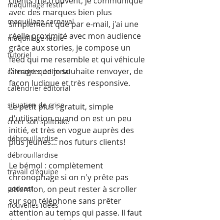
clients me trouvent, je communique 
maquillage festif
avec des marques bien plus 
maquillage carnaval
simplement que par e-mail, j'ai une 
réelle proximité avec mon audience 
maquillage facile
grâce aux stories, je compose un 
tutoriel
feed qui me resemble et qui véhicule 
l'image que je souhaite renvoyer, de 
calendrier éditorial
façon ludique et très responsive.
calendrier éditorial
situation de crise
Le petit plus : gratuit, simple 
d'utilisation quand on est un peu 
creer son splitcake
initié, et très en vogue auprès des 
débrouillardise
plus jeunes... nos futurs clients!
débrouillardise
Le bémol : complètement 
travail d'équipe
chronophage si on n'y prête pas 
attention, on peut rester à scroller 
podcast
sur son téléphone sans prêter 
nouvelles idées
attention au temps qui passe. Il faut 