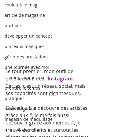
couleurs le mag
article de magazine
pochoirs
developper un concept
pinceaux magiques
gérer des prestations
une journée avec moi
Le tout premier, mon outil de 
s'aimer comme on est
prédilection, c'est
 Instagram
.
Certes, c'est un réseau social, mais 
prendre le temps
ses capacités sont gigantesques.
pratiquer
Grâce à lui, je découvre des artistes 
maquillage fluo
grâce aux #, je me fais aussi 
magasin de maquillage
découvrir grâce aux mêmes #, je 
trouve des clients et surtout les 
maquillage enfant