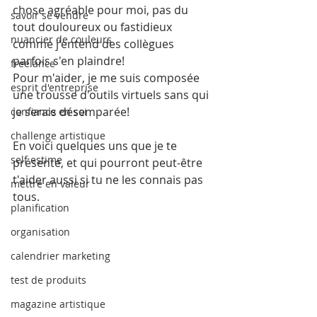
chose agréable pour moi, pas du 
savoir se vendre
tout douloureux ou fastidieux 
nuancier de couleurs
comme j'entend des collègues 
parfois s'en plaindre!
freelance
Pour m'aider, je me suis composée 
esprit d'entreprise
une trousse d'outils virtuels sans qui 
je serais désemparée!
confiance en soi
challenge artistique
En voici quelques uns que je te 
self estime
présente, et qui pourront peut-être 
t'aider aussi si tu ne les connais pas 
mettre en valeur
tous.
planification
organisation
calendrier marketing
test de produits
magazine artistique