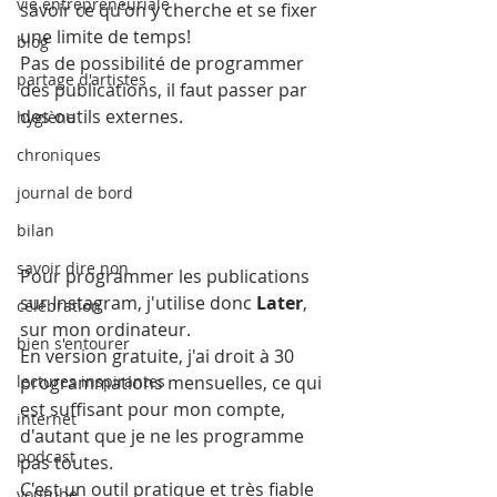
vie entrepreneuriale
savoir ce qu'on y cherche et se fixer 
une limite de temps!
blog
Pas de possibilité de programmer 
partage d'artistes
des publications, il faut passer par 
des outils externes.
hygiène
chroniques
journal de bord
bilan
savoir dire non
Pour programmer les publications 
sur Instagram, j'utilise donc 
Later
, 
célébration
sur mon ordinateur.
bien s'entourer
En version gratuite, j'ai droit à 30 
lectures inspirantes
programmations mensuelles, ce qui 
est suffisant pour mon compte, 
internet
d'autant que je ne les programme 
podcast
pas toutes.
C'est un outil pratique et très fiable 
youtube