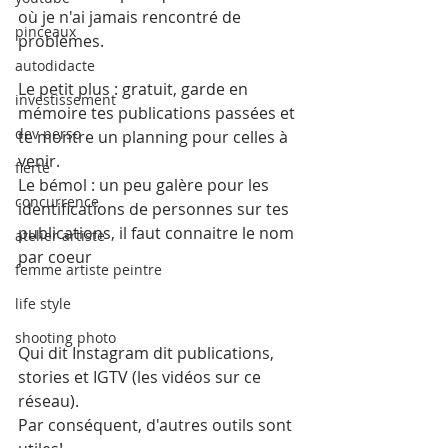
où je n'ai jamais rencontré de 
pinceaux
problèmes.
autodidacte
Le petit plus : gratuit, garde en 
investissement
mémoire tes publications passées et 
dev perso
te montre un planning pour celles à 
venir.
fierté
Le bémol : un peu galère pour les 
concurrence
identifications de personnes sur tes 
publications, il faut connaitre le nom 
atelier artiste
par coeur
femme artiste peintre
life style
shooting photo
Qui dit Instagram dit publications, 
stories et IGTV (les vidéos sur ce 
réseau).
Par conséquent, d'autres outils sont 