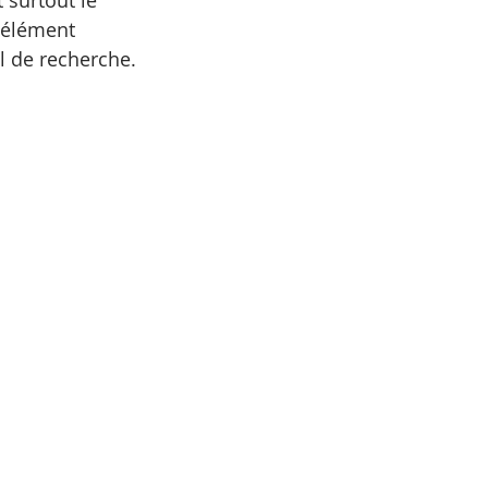
 surtout le 
 élément 
il de recherche.