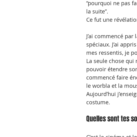
“pourquoi ne pas fa
la suite”.
Ce fut une révélatio
J’ai commencé par l
spéciaux. J’ai appr
mes ressentis, je po
La seule chose qui m
pouvoir étendre son
commencé faire éno
le worbla et la mou
Aujourd’hui j’ense
costume. 
Quelles sont tes s