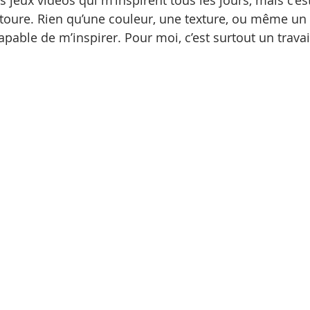
es jeux videos qui m’inspirent tous les jours, mais c’est
oure. Rien qu’une couleur, une texture, ou même un
capable de m’inspirer. Pour moi, c’est surtout un trava