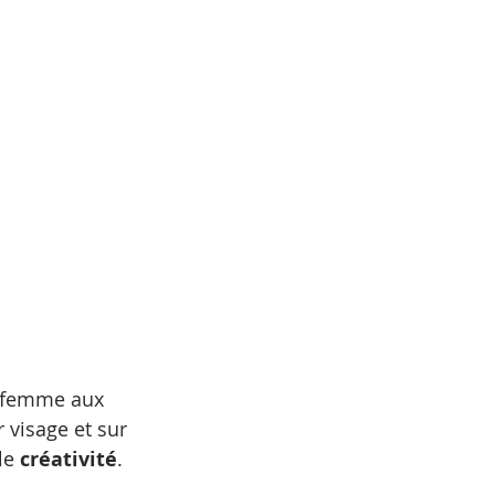
e femme aux 
r visage et sur 
le 
créativité
.