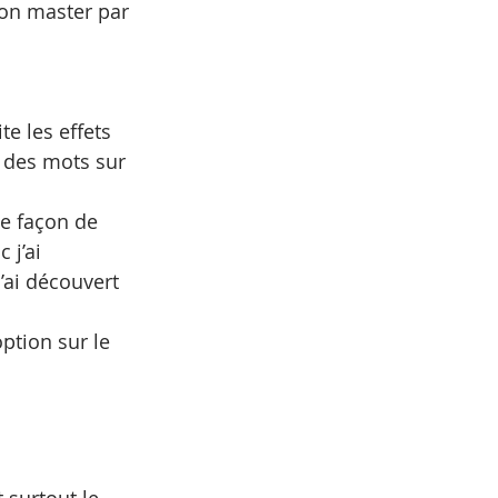
mon master par 
e les effets 
 des mots sur 
te façon de 
j’ai 
ai découvert 
tion sur le 