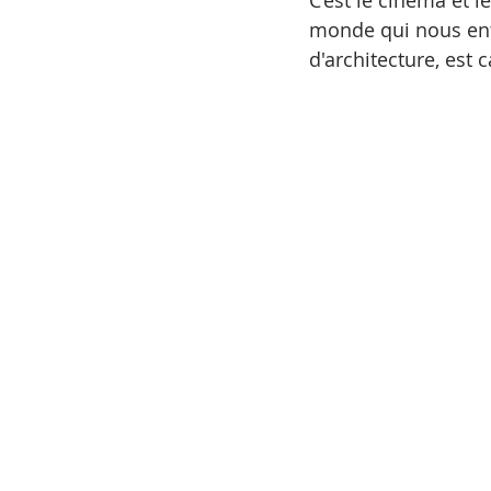
C’est le cinéma et l
monde qui nous ent
d'architecture, est 