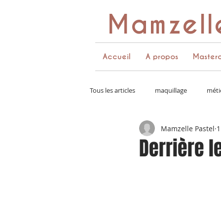
Mamzell
Accueil
A propos
Masterc
Tous les articles
maquillage
méti
Mamzelle Pastel
1
couleurs et pinceaux
palette de
Derrière l
costumes
communication
coffret de maquillage
instagram