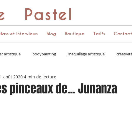
e Pastel
lass et interviews
Blog
Boutique
Tarifs
Contact
er artistique
bodypainting
maquillage artistique
créativit
1 août 2020
4 min de lecture
 couleurs
vie d'artiste
accessoires
couronne de fleurs
es pinceaux de... Junanza
media kit
apprendre à se vendre
réseaux sociaux
paillet
challenges
projets perso
story
bling cluster