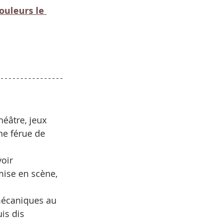
ouleurs le 
 
éâtre, jeux 
ne férue de 
oir 
mise en scène, 
mécaniques au 
is dis 