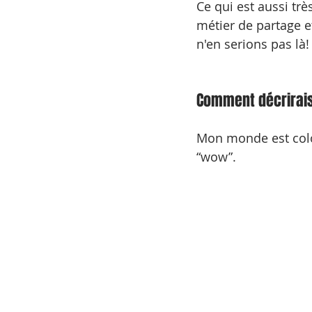
Ce qui est aussi trè
métier de partage et
n'en serions pas là!
Comment décrirais-
Mon monde est color
“wow”. 