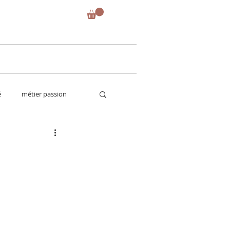
é
métier passion
future maman
tes
test de produits
strass
tout ce qui brille