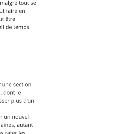
malgré tout se 
t faire en 
t être 
eil de temps 
 une section 
t
, dont le 
sser plus d'un 
er un nouvel 
aines, autant 
 rater les 