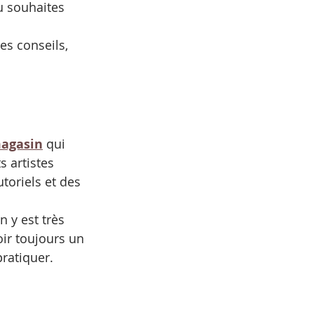
u souhaites 
es conseils, 
magasin
 qui 
 artistes 
toriels et des 
 y est très 
oir toujours un 
pratiquer.