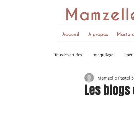
Mamzell
Accueil
A propos
Masterc
Tous les articles
maquillage
méti
Mamzelle Pastel
5
couleurs et pinceaux
palette de
Les blogs 
costumes
communication
coffret de maquillage
instagram