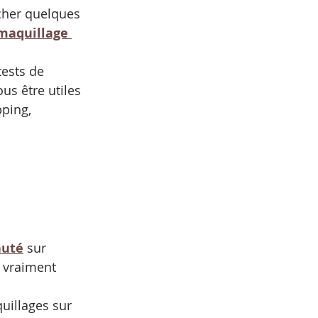
cher quelques 
maquillage 
tests de 
us être utiles 
ping, 
auté
 sur 
s vraiment 
uillages sur 