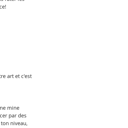
ce!
 art et c'est 
une mine 
er par des 
 ton niveau, 