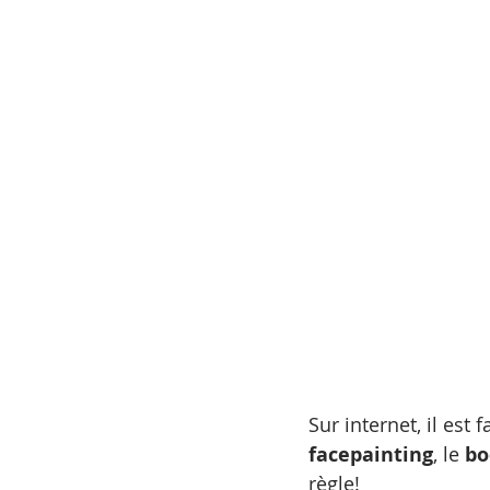
pinceaux
outils de travail
Sur internet, il est
facepainting
, le 
bo
règle!