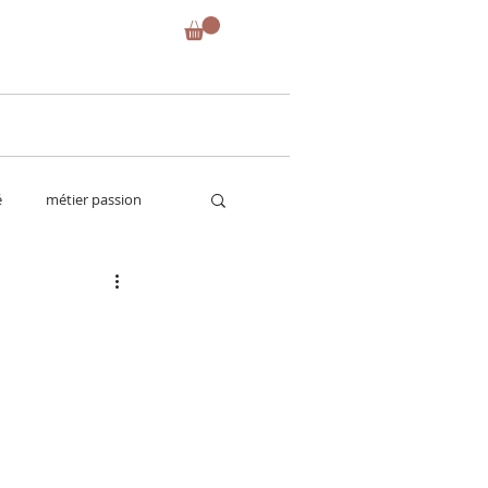
é
métier passion
future maman
tes
test de produits
strass
tout ce qui brille