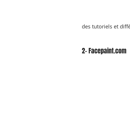
des tutoriels et diff
2- Facepaint.com 