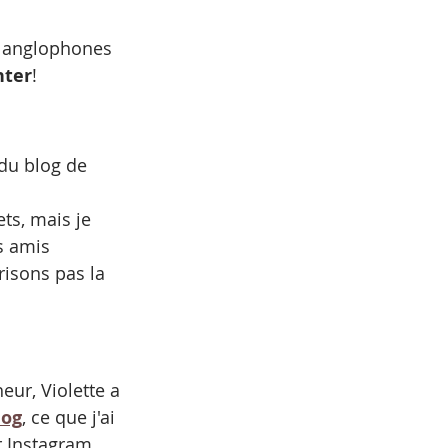
 anglophones 
nter
!
du blog de 
ts, mais je 
s amis 
isons pas la 
ur, Violette a 
log
, ce que j'ai 
r Instagram.