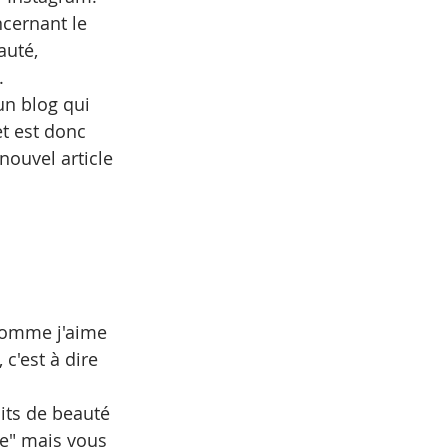
ncernant le 
auté, 
. 
 un blog qui 
t est donc 
nouvel article 
comme j'aime 
 c'est à dire 
uits de beauté 
ue" mais vous 