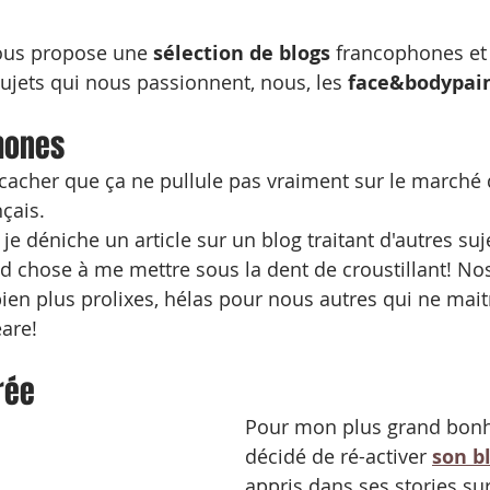
vous propose une 
sélection de blogs
 francophones et
sujets qui nous passionnent, nous, les 
face&bodypai
hones
 cacher que ça ne pullule pas vraiment sur le marché 
çais.
 déniche un article sur un blog traitant d'autres suje
nd chose à me mettre sous la dent de croustillant! No
en plus prolixes, hélas pour nous autres qui ne maitr
are!
rée
Pour mon plus grand bonhe
décidé de ré-activer 
son b
appris dans ses stories su