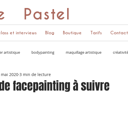
e Pastel
lass et interviews
Blog
Boutique
Tarifs
Contact
er artistique
bodypainting
maquillage artistique
créativit
 mai 2020
3 min de lecture
 couleurs
vie d'artiste
accessoires
couronne de fleurs
de facepainting à suivre
media kit
apprendre à se vendre
réseaux sociaux
paillet
challenges
projets perso
story
bling cluster