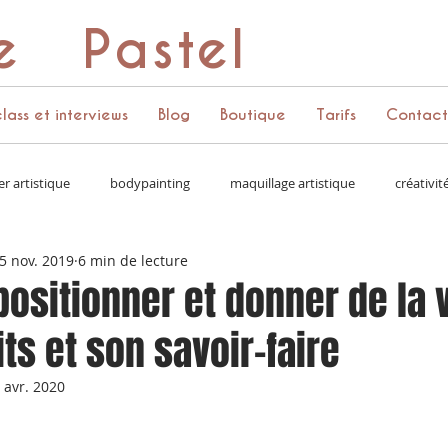
e Pastel
lass et interviews
Blog
Boutique
Tarifs
Contact
er artistique
bodypainting
maquillage artistique
créativit
5 nov. 2019
6 min de lecture
 couleurs
vie d'artiste
accessoires
couronne de fleurs
positionner et donner de la 
ts et son savoir-faire
media kit
apprendre à se vendre
réseaux sociaux
paillet
 avr. 2020
challenges
projets perso
story
bling cluster