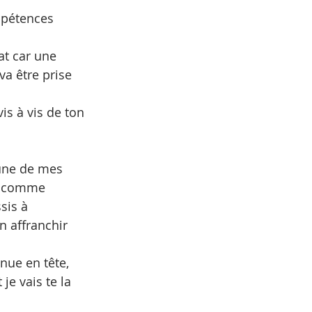
mpétences
at car une 
va être prise
is à vis de ton 
 une de mes 
ar comme 
sis à 
n affranchir 
ue en tête, 
je vais te la 