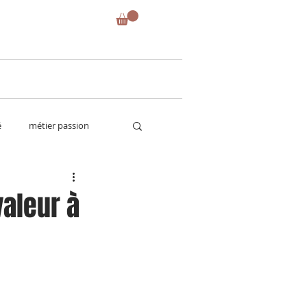
é
métier passion
future maman
valeur à
tes
test de produits
strass
tout ce qui brille