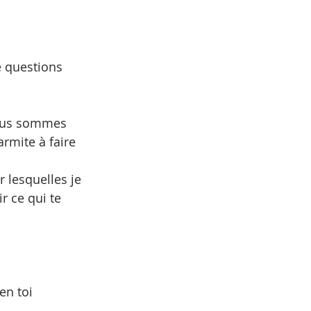
e questions 
ous sommes 
armite à faire 
r lesquelles je 
r ce qui te 
en toi