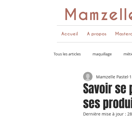
Mamzell
Accueil
A propos
Masterc
Tous les articles
maquillage
méti
Mamzelle Pastel
1
couleurs et pinceaux
palette de
Savoir se 
ses produi
costumes
communication
Dernière mise à jour :
28
coffret de maquillage
instagram