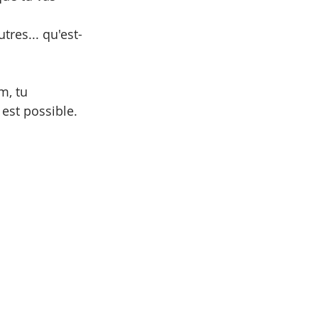
res... qu'est-
m, tu 
est possible.