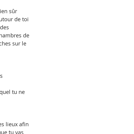
bien sûr 
utour de toi 
 des 
chambres de 
ches sur le 
s 
equel tu ne 
s lieux afin 
que tu vas 