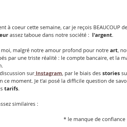
ient à coeur cette semaine, car je reçois BEAUCOUP d
eur
 assez taboue dans notre société :  
l'argent
.
e moi, malgré notre amour profond pour notre 
art
, n
és par une triste réalité : le compte bancaire, et la m
n.
 discussion sur
 Instagram
, par le biais des 
stories
 su
n ce moment. Je t'ai posé la difficile question de savoi
es
 tarifs
.
sez similaires : 
* le manque de confiance 