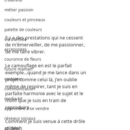
métier passion
couleurs et pinceaux
palette de couleurs
Il y a des prestations qui ne cessent 
vie d'artiste
de m'émerveiller, de me passionner, 
accessoires
de me faire vibrer.
couronne de fleurs
Le camouflage en est le parfait 
future maman
exemple...quand je me lance dans un 
costumes
projet comme celui là, j'en oublie 
même de respirer, tant je suis en 
communication
parfaite harmonie avec le sujet et le 
media kit
motif que je suis en train de 
reproduire.
apprendre à se vendre
réseaux sociaux
Comment je suis venue à cette drôle 
d'idée?
paillettes