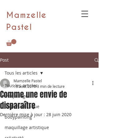
Mamzelle
Pastel
Post
Tous les articles
Mamzelle Pastel
Tous les articles
16 août 2019
3 min de lecture
Comme une envie de
maquillage
disparaître
métier artistique
Dernière mise à jour :
28 juin 2020
bodypainting
maquillage artistique
créativité