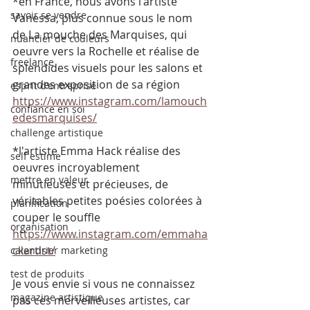
*en France, nous avons l'artiste 
savoir se vendre
Vanessa, plus connue sous le nom 
de La mouche des Marquises, qui 
nuancier de couleurs
oeuvre vers la Rochelle et réalise de 
freelance
splendides visuels pour les salons et 
grandes exposition de sa région
esprit d'entreprise
https://www.instagram.com/lamouch
confiance en soi
edesmarquises/
challenge artistique
*l'artiste Emma Hack réalise des 
self estime
oeuvres incroyablement 
mettre en valeur
minutieuses et précieuses, de 
véritables petites poésies colorées à 
planification
couper le souffle 
organisation
https://www.instagram.com/emmaha
ckartist/
calendrier marketing
test de produits
Je vous envie si vous ne connaissez 
magazine artistique
pas ces merveilleuses artistes, car 