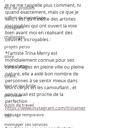
Je ne me rappelle plus comment, ni 
test de produits
quand exactement, mais ce que je 
coffret de maquillage
sais, c'est qu'il existe des artistes 
incroyables qui ont ouvert la voie 
instagram
bien avant moi en réalisant des 
challenges
oeuvres incroyables :
projets perso
*l'artiste Trina Merry est 
story
mondialement connue pour ses 
bling cluster
camouflages en pleine ville ou pleine 
nature, elle a aidé bon nombre de 
strass
personnes à se sentir mieux dans 
tout ce qui brille
leurs corps en les camouflant , et 
son travail est proche de la 
pinceaux
perfection 
outils de travail
https://www.instagram.com/trinamer
ry/
tatouage temporaire
monnayer ses services