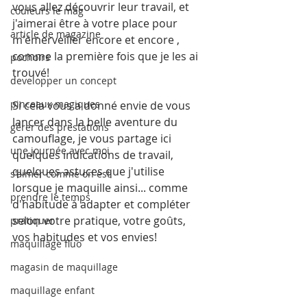
vous allez découvrir leur travail, et 
couleurs le mag
j'aimerai être à votre place pour 
article de magazine
m'émerveiller encore et encore , 
comme la première fois que je les ai 
pochoirs
trouvé!
developper un concept
pinceaux magiques
Si cela vous a donné envie de vous 
lancer dans la belle aventure du 
gérer des prestations
camouflage, je vous partage ici 
une journée avec moi
quelques indications de travail, 
quelques astuces que j'utilise 
s'aimer comme on est
lorsque je maquille ainsi... comme 
prendre le temps
d'habitude à adapter et compléter 
selon votre pratique, votre goûts, 
pratiquer
vos habitudes et vos envies!
maquillage fluo
magasin de maquillage
maquillage enfant