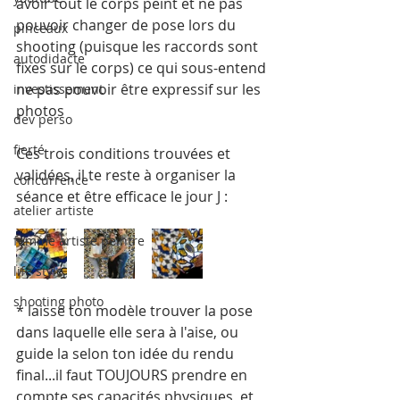
avoir tout le corps peint et ne pas 
pouvoir changer de pose lors du 
pinceaux
shooting (puisque les raccords sont 
autodidacte
fixes sur le corps) ce qui sous-entend 
ne pas pouvoir être expressif sur les 
investissement
photos
dev perso
fierté
Ces trois conditions trouvées et 
validées, il te reste à organiser la 
concurrence
séance et être efficace le jour J :
atelier artiste
femme artiste peintre
life style
shooting photo
* laisse ton modèle trouver la pose 
dans laquelle elle sera à l'aise, ou 
guide la selon ton idée du rendu 
final...il faut TOUJOURS prendre en 
compte ses capacités physiques, et 