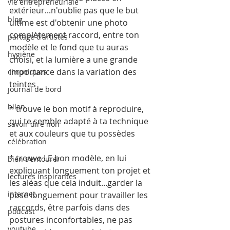
vie entrepreneuriale
extérieur...n'oublie pas que le but 
blog
ultime est d'obtenir une photo 
complètement raccord, entre ton 
partage d'artistes
modèle et le fond que tu auras 
hygiène
choisi, et la lumière a une grande 
importance dans la variation des 
chroniques
teintes
journal de bord
bilan
* trouve le bon motif à reproduire, 
qui te semble adapté à ta technique 
savoir dire non
et aux couleurs que tu possèdes
célébration
* trouve LE bon modèle, en lui 
bien s'entourer
expliquant longuement ton projet et 
lectures inspirantes
les aléas que cela induit...garder la 
internet
pose longuement pour travailler les 
raccords, être parfois dans des 
podcast
postures inconfortables, ne pas 
youtube