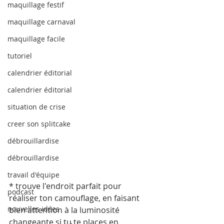
maquillage festif
maquillage carnaval
maquillage facile
tutoriel
calendrier éditorial
calendrier éditorial
situation de crise
creer son splitcake
débrouillardise
débrouillardise
travail d'équipe
* trouve l'endroit parfait pour 
podcast
réaliser ton camouflage, en faisant 
nouvelles idées
bien attention à la luminosité 
changeante si tu te places en 