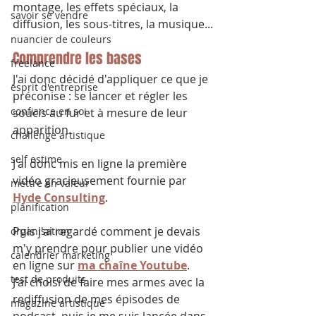
montage, les effets spéciaux, la 
savoir se vendre
diffusion, les sous-titres, la musique...
nuancier de couleurs
Comprendre les bases
freelance
J'ai donc décidé d'appliquer ce que je 
esprit d'entreprise
préconise : se lancer et régler les 
confiance en soi
soucis au fur et à mesure de leur 
apparition.
challenge artistique
self estime
J'ai donc mis en ligne la première 
vidéo gracieusement fournie par 
mettre en valeur
Hyde Consulting
.
planification
Puis j'ai regardé comment je devais 
organisation
m'y prendre pour publier une vidéo 
calendrier marketing
en ligne sur 
ma chaîne Youtube
.
test de produits
J'ai choisi de faire mes armes avec la 
rediffusion de mes épisodes de 
magazine artistique
podcast, puis je me suis lancée dans 