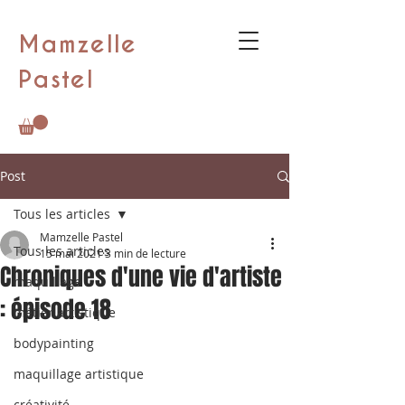
Mamzelle
Pastel
Post
Tous les articles
Mamzelle Pastel
Tous les articles
15 mai 2021
3 min de lecture
Chroniques d'une vie d'artiste
maquillage
: épisode 18
métier artistique
bodypainting
maquillage artistique
créativité