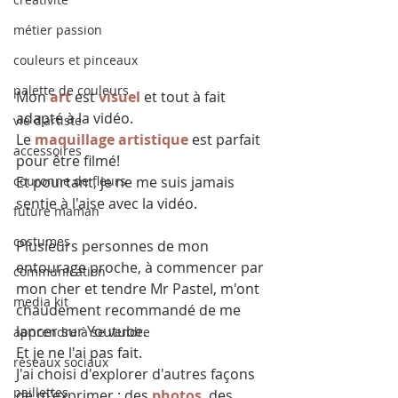
métier passion
couleurs et pinceaux
palette de couleurs
Mon 
art
 est 
visuel
 et tout à fait 
adapté à la vidéo.
vie d'artiste
Le 
maquillage artistique
 est parfait 
accessoires
pour être filmé!
Et pourtant, je ne me suis jamais 
couronne de fleurs
sentie à l'aise avec la vidéo. 
future maman
costumes
Plusieurs personnes de mon 
entourage proche, à commencer par 
communication
mon cher et tendre Mr Pastel, m'ont 
media kit
chaudement recommandé de me 
lancer sur Youtube. 
apprendre à se vendre
Et je ne l'ai pas fait. 
réseaux sociaux
J'ai choisi d'explorer d'autres façons 
paillettes
de m'exprimer : des 
photos
, des 