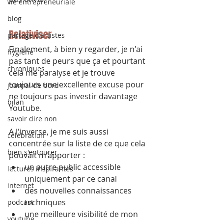
vie entrepreneuriale
blog
Relativiser
partage d'artistes
Finalement, à bien y regarder, je n'ai 
hygiène
pas tant de peurs que ça et pourtant 
chroniques
cela me paralyse et je trouve 
toujours une excellente excuse pour 
journal de bord
ne toujours pas investir davantage 
bilan
Youtube.
savoir dire non
A l'inverse, je me suis aussi 
célébration
concentrée sur la liste de ce que cela 
bien s'entourer
pouvait m'apporter :
un autre public accessible 
lectures inspirantes
uniquement par ce canal
internet
des nouvelles connaissances 
techniques
podcast
une meilleure visibilité de mon 
youtube