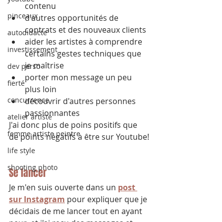
contenu
pinceaux
d'autres opportunités de 
contrats et des nouveaux clients
autodidacte
aider les artistes à comprendre 
investissement
certains gestes techniques que 
je maîtrise
dev perso
porter mon message un peu 
fierté
plus loin
concurrence
découvrir d'autres personnes 
passionnantes
atelier artiste
J'ai donc plus de poins positifs que 
femme artiste peintre
de points négatifs à être sur Youtube!
life style
shooting photo
Se lancer
Je m'en suis ouverte dans un 
post 
sur Instagram
 pour expliquer que je 
décidais de me lancer tout en ayant 