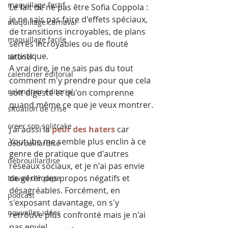
maquillage festif
Le fait de ne pas être Sofia Coppola : 
je ne sais pas faire d'effets spéciaux, 
maquillage carnaval
de transitions incroyables, de plans 
maquillage facile
serrés incroyables ou de flouté 
artistique.
tutoriel
A vrai dire, je ne sais pas du tout 
calendrier éditorial
comment m'y prendre pour que cela 
calendrier éditorial
soit digeste et qu'on comprenne 
quand même ce que je veux montrer.
situation de crise
creer son splitcake
J'ai aussi la 
peur des haters
 car 
Youtube me semble plus enclin à ce 
débrouillardise
genre de pratique que d'autres 
débrouillardise
réseaux sociaux, et je n'ai pas envie 
de gérer des propos négatifs et 
travail d'équipe
désagréables. Forcément, en 
podcast
s'exposant davantage, on s'y 
nouvelles idées
retrouve plus confronté mais je n'ai 
pas envie!