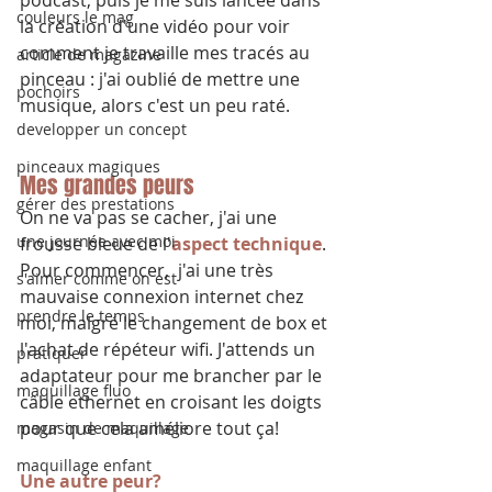
couleurs le mag
la création d'une vidéo pour voir 
comment je travaille mes tracés au 
article de magazine
pinceau : j'ai oublié de mettre une 
pochoirs
musique, alors c'est un peu raté.
developper un concept
pinceaux magiques
Mes grandes peurs
gérer des prestations
On ne va pas se cacher, j'ai une 
une journée avec moi
frousse bleue de l'
aspect technique
.
Pour commencer,  j'ai une très 
s'aimer comme on est
mauvaise connexion internet chez 
prendre le temps
moi, malgré le changement de box et 
l'achat de répéteur wifi. J'attends un 
pratiquer
adaptateur pour me brancher par le 
maquillage fluo
câble ethernet en croisant les doigts 
pour que cela améliore tout ça!
magasin de maquillage
maquillage enfant
Une autre peur?