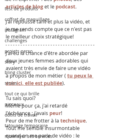
articles de blog
 et le 
podcast
.
test de produits
coffret de maquillage
J'ai repoussé tant et plus la vidéo, et 
je me rends compte que ce n'est pas 
instagram
le meilleur choix stratégique!
challenges
projets perso
J'ai eu la chance d'être abordée par 
deux jeunes femmes adorables qui 
story
avaient très envie de faire une vidéo 
bling cluster
à propos de mon métier ( 
tu peux la 
voir ici, elle est publiée
).
strass
tout ce qui brille
Tu sais quoi?
pinceaux
Même pour ça, j'ai retardé 
l'échéance : j'avais 
peur
!
outils de travail
Peur de me frotter à la 
technique
.
tatouage temporaire
Tout me semble insurmontable 
quand on me parle de vidéo : le 
monnayer ses services