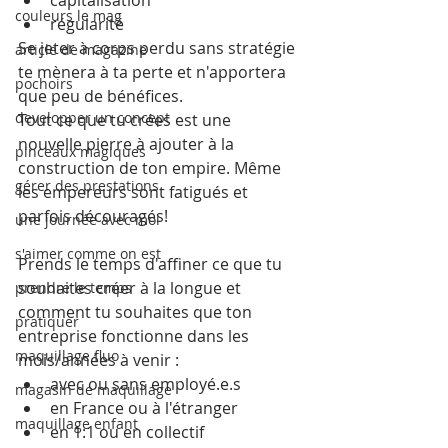
couleurs le mag
régularité
Se jeter à corps perdu sans stratégie 
article de magazine
te mènera à ta perte et n'apportera 
pochoirs
que peu de bénéfices.
developper un concept
Tout ce que tu crées est une 
nouvelle pierre à ajouter à la 
pinceaux magiques
construction de ton empire. Même 
gérer des prestations
les empereurs sont fatigués et 
parfois découragés! 
une journée avec moi
s'aimer comme on est
Prends le temps d'affiner ce que tu 
souhaites créer à la longue et 
prendre le temps
comment tu souhaites que ton 
pratiquer
entreprise fonctionne dans les 
maquillage fluo
mois/années à venir : 
avec ou sans employé.e.s
magasin de maquillage
en France ou à l'étranger
maquillage enfant
en 1:1 ou en collectif