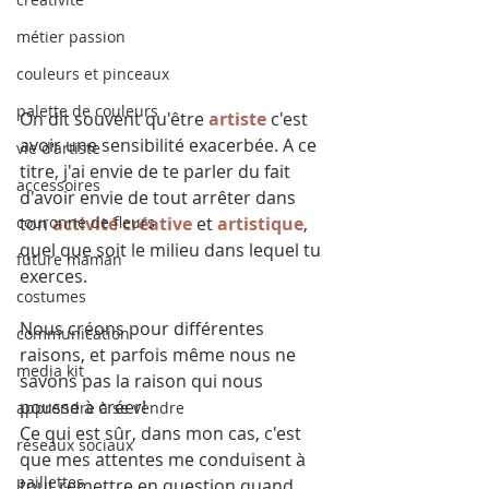
métier passion
couleurs et pinceaux
palette de couleurs
On dit souvent qu'être 
artiste
 c'est 
avoir une sensibilité exacerbée. A ce 
vie d'artiste
titre, j'ai envie de te parler du fait 
accessoires
d'avoir envie de tout arrêter dans 
ton 
activité créative
 et 
artistique
, 
couronne de fleurs
quel que soit le milieu dans lequel tu 
future maman
exerces.
costumes
Nous créons pour différentes 
communication
raisons, et parfois même nous ne 
media kit
savons pas la raison qui nous 
pousse à créer!
apprendre à se vendre
Ce qui est sûr, dans mon cas, c'est 
réseaux sociaux
que mes attentes me conduisent à 
paillettes
tout remettre en question quand 