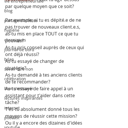
vie entrepreneuriale
par quelque moyen que ce soit?
blog
Par exemple, si tu es dépité.e de ne 
partage d'artistes
pas trouver de nouveaux client.e.s, 
hygiène
as-tu mis en place TOUT ce que tu 
chroniques
pouvais? 
As-tu pris conseil auprès de ceux qui 
journal de bord
ont déjà réussi? 
bilan
As-tu essayé de changer de 
stratégie? 
savoir dire non
As-tu demandé à tes anciens clients 
célébration
de te recommander? 
As-tu essayé de faire appel à un 
bien s'entourer
assistant pour t'aider dans cette 
lectures inspirantes
tâche?
internet
T'es-tu absolument donné tous les 
moyens de réussir cette mission?
podcast
Ou il y a encore des dizaines d'idées 
youtube