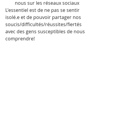
nous sur les réseaux sociaux 
L'essentiel est de ne pas se sentir 
isolé.e et de pouvoir partager nos 
soucis/difficultés/réussites/fiertés 
avec des gens susceptibles de nous 
comprendre!
5- Accepter et déculpabiliser
On ne peut pas être au top tout le 
temps.
On a le droit d'être moins motivé.e, 
d'être fatigué.e, d'être contrarié.e.
Quand cela nous arrive, ce n'est 
jamais par hasard et c'est justement 
génial d'essayer de comprendre ce 
qui se passe.
Dans ces moments-là, une pause 