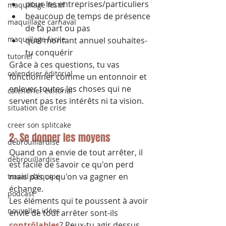
pour les entreprises/particuliers
maquillage festif
beaucoup de temps de présence 
maquillage carnaval
de ta part ou pas
maquillage facile
quel montant annuel souhaites-
tu conquérir
tutoriel
Grâce à ces questions, tu vas 
calendrier éditorial
fonctionner comme un entonnoir et 
enlever toutes les choses qui ne 
calendrier éditorial
servent pas tes intérêts ni ta vision.
situation de crise
creer son splitcake
2- Se donner les moyens
débrouillardise
Quand on a envie de tout arrêter, il 
débrouillardise
est facile de savoir ce qu'on perd 
mais pas ce qu'on va gagner en 
travail d'équipe
échange.
podcast
Les éléments qui te poussent à avoir 
nouvelles idées
envie de tout arrêter sont-ils 
contrôlables
? Peux-tu agir dessus 