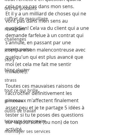
cela ne va pas dans mon sens.
test de produits
Et il y a un milliard de choses qui ne 
coffret de maquillage
vont pas dans mon sens au 
quotidien! Cela va du client qui a une 
instagram
demande farfelue à un contrat qui 
challenges
s'annule, en passant par une 
comparaison malencontreuse avec 
projets perso
quelqu'un qui est plus avancé que 
story
moi (et cela me fait me sentir 
bling cluster
minable!).
strass
Toutes ces mauvaises raisons de 
tout ce qui brille
raccrocher définitivement les 
pinceaux m'affectent finalement 
pinceaux
assez peu et je te partage 5 idées à 
outils de travail
tester si tu te poses des questions 
tatouage temporaire
sur la poursuite (ou non) de ton 
activité.
monnayer ses services