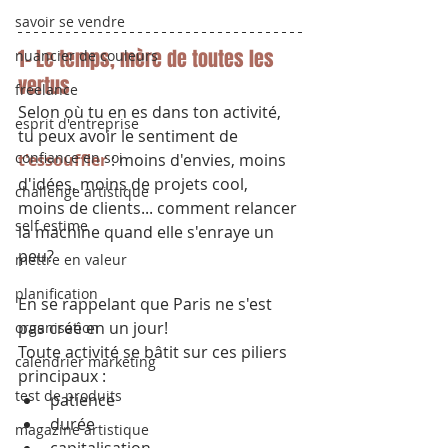
savoir se vendre
1- Le temps, mère de toutes les 
nuancier de couleurs
vertus
freelance
Selon où tu en es dans ton activité, 
esprit d'entreprise
tu peux avoir le sentiment de
confiance en soi
t'essouffler
 : moins d'envies, moins 
d'idées, moins de projets cool, 
challenge artistique
moins de clients... comment relancer 
self estime
la machine quand elle s'enraye un 
peu?
mettre en valeur
planification
En se rappelant que Paris ne s'est 
pas créé en un jour!
organisation
Toute activité se bâtit sur ces piliers 
calendrier marketing
principaux :
test de produits
patience
durée
magazine artistique
capitalisation 