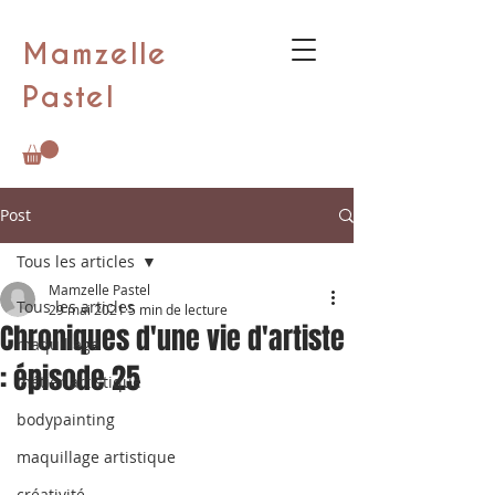
Mamzelle
Pastel
Post
Tous les articles
Mamzelle Pastel
Tous les articles
29 mai 2021
5 min de lecture
Chroniques d'une vie d'artiste
maquillage
: épisode 25
métier artistique
bodypainting
maquillage artistique
créativité