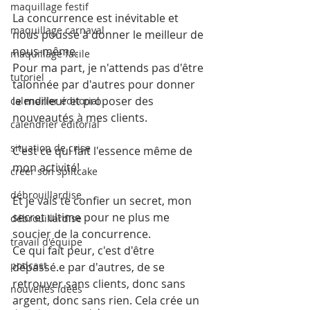
maquillage festif
La concurrence est inévitable et 
maquillage carnaval
nous pousse à donner le meilleur de 
nous-même.
maquillage facile
Pour ma part, je n'attends pas d'être 
tutoriel
talonnée par d'autres pour donner 
le meilleur et proposer des 
calendrier éditorial
nouveautés à mes clients. 
calendrier éditorial
situation de crise
C'est ce qui fait l'essence même de 
mon activité!
creer son splitcake
débrouillardise
Et je vais te confier un secret, mon 
secret ultime pour ne plus me 
débrouillardise
soucier de la concurrence.
travail d'équipe
Ce qui fait peur, c'est d'être 
podcast
dépassé.e par d'autres, de se 
retrouver sans clients, donc sans 
nouvelles idées
argent, donc sans rien. Cela crée un 