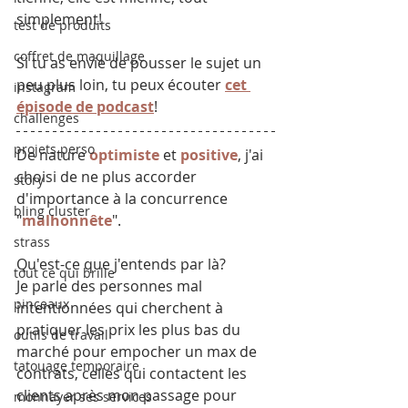
simplement!
test de produits
coffret de maquillage
Si tu as envie de pousser le sujet un 
peu plus loin, tu peux écouter 
cet 
instagram
épisode de podcast
!
challenges
projets perso
De nature 
optimiste
 et 
positive
, j'ai 
choisi de ne plus accorder 
story
d'importance à la concurrence 
bling cluster
"
malhonnête
".
strass
Qu'est-ce que j'entends par là?
tout ce qui brille
Je parle des personnes mal 
pinceaux
intentionnées qui cherchent à 
pratiquer les prix les plus bas du 
outils de travail
marché pour empocher un max de 
tatouage temporaire
contrats, celles qui contactent les 
clients après mon passage pour 
monnayer ses services