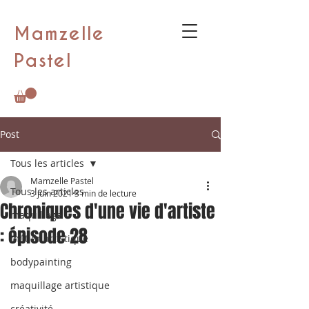
Mamzelle
Pastel
Post
Tous les articles
Mamzelle Pastel
Tous les articles
3 juin 2021
3 min de lecture
Chroniques d'une vie d'artiste
maquillage
: épisode 28
métier artistique
bodypainting
maquillage artistique
créativité