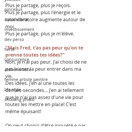
Plus je partage, plus je reçois.
pinceaux
Plus je partage, plus l'énergie et le 
taux vibratoire augmente autour de 
autodidacte
moi.
investissement
Plus je partage, plus je m'élève.
dev perso
"Mais Fred, t'as pas peur qu'on te 
fierté
prenne toutes tes idées?"
concurrence
Non, je n'ai pas peur. J'ai choisi de ne 
pas laisser la peur entrer dans ma 
atelier artiste
vie. 
femme artiste peintre
Des idées, j'en ai une toutes les 
life style
demies-secondes... j'en ai tellement 
que je n'ai pas assez d'une vie pour 
shooting photo
toutes les mettre en place! C'est 
même épuisant!
On peut choisir d'être inquiété.e par 