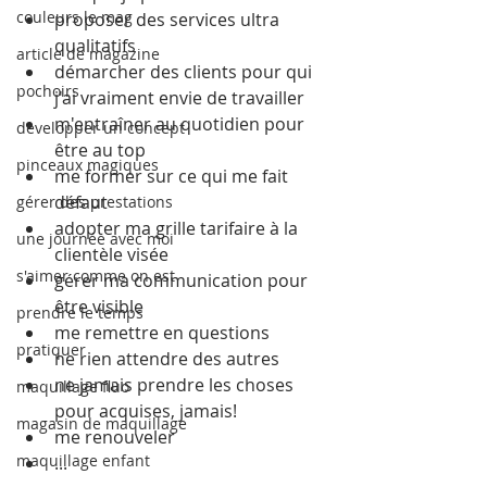
couleurs le mag
proposer des services ultra 
qualitatifs
article de magazine
démarcher des clients pour qui 
pochoirs
j'ai vraiment envie de travailler
m'entraîner au quotidien pour 
developper un concept
être au top
pinceaux magiques
me former sur ce qui me fait 
défaut
gérer des prestations
adopter ma grille tarifaire à la 
une journée avec moi
clientèle visée
s'aimer comme on est
gérer ma communication pour 
être visible
prendre le temps
me remettre en questions
pratiquer
ne rien attendre des autres 
ne jamais prendre les choses 
maquillage fluo
pour acquises, jamais!
magasin de maquillage
me renouveler
maquillage enfant
... 