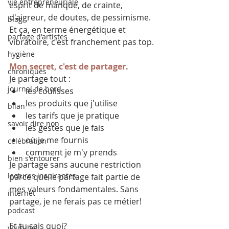
vie entrepreneuriale
esprit de manque, de crainte, 
d'aigreur, de doutes, de pessimisme.
blog
Et ça, en terme énergétique et 
partage d'artistes
vibratoire, c'est franchement pas top.
hygiène
Mon secret, c'est de partager.
chroniques
Je partage tout :
journal de bord
les coulisses
les produits que j'utilise
bilan
les tarifs que je pratique
savoir dire non
les gestes que je fais
où je me fournis
célébration
comment je m'y prends
bien s'entourer
Je partage sans aucune restriction 
lectures inspirantes
parce que le partage fait partie de 
mes valeurs fondamentales. Sans 
internet
partage, je ne ferais pas ce métier!
podcast
Et tu sais quoi?
youtube