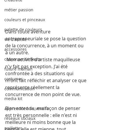
métier passion
couleurs et pinceaux
palette de couleurs
Dans toute aventure 
entrepreneuriale se pose la question 
vie d'artiste
de la concurrence, à un moment ou 
accessoires
à un autre.
 Mon activité d'artiste maquilleuse 
couronne de fleurs
n'y fait pas exception. J'ai été 
future maman
confrontée à des situations qui 
costumes
m'ont fait réfléchir et analyser ce que 
représente réellement la 
communication
concurrence de mon point de vue.
media kit
Bien entendu, ma façon de penser 
apprendre à se vendre
est très personnelle : elle n'est ni 
réseaux sociaux
meilleure ni moins bonne que la 
paillettes
tienne, elle est mienne, tout 