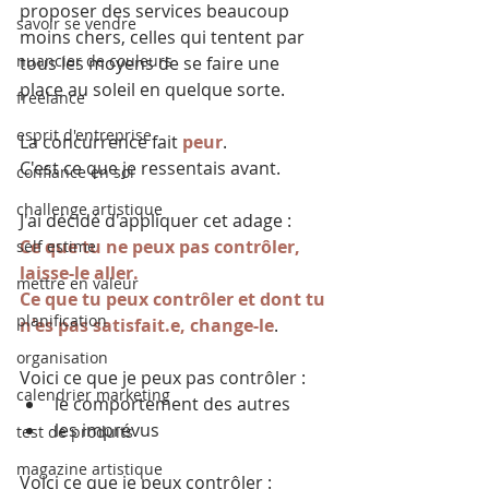
proposer des services beaucoup 
savoir se vendre
moins chers, celles qui tentent par 
nuancier de couleurs
tous les moyens de se faire une 
place au soleil en quelque sorte.
freelance
esprit d'entreprise
La concurrence fait 
peur
.
C'est ce que je ressentais avant.
confiance en soi
challenge artistique
J'ai décidé d'appliquer cet adage :
Ce que tu ne peux pas contrôler, 
self estime
laisse-le aller.
mettre en valeur
Ce que tu peux contrôler et dont tu 
planification
n'es pas satisfait.e, change-le
.
organisation
Voici ce que je peux pas contrôler :
calendrier marketing
le comportement des autres
les imprévus
test de produits
magazine artistique
Voici ce que je peux contrôler :