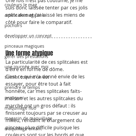
Une fois n'est pas coutume, je me 
couleurs le mag
suis donc laissée tenter par ces jolis 
splitcakes et j'ai laissé les miens de 
article de magazine
côté pour faire le comparatif.
pochoirs
developper un concept
pinceaux magiques
Une forme atypique
gérer des prestations
La particularité de ces splitcakes est 
une journée avec moi
d'être en forme de dôme.
C'est ce qui m'a donné envie de les 
s'aimer comme on est
essayer, pour être tout à fait 
prendre le temps
honnête, car mes splitcakes faits-
pratiquer
maison et les autres splitcakes du 
marché ont un gros défaut : ils 
maquillage fluo
finissent toujours par se creuser au 
magasin de maquillage
milieu, rendant le chargement du 
pinceau plus difficile puisque les 
maquillage enfant
couleurs sont sur les bords et que 