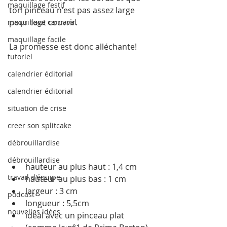
maquillage festif
ton pinceau n'est pas assez large 
pour tout couvrir.
maquillage carnaval
maquillage facile
La promesse est donc alléchante!
tutoriel
calendrier éditorial
calendrier éditorial
situation de crise
creer son splitcake
débrouillardise
débrouillardise
hauteur au plus haut : 1,4 cm
travail d'équipe
hauteur au plus bas : 1 cm
largeur : 3 cm
podcast
longueur : 5,5cm
nouvelles idées
idéal avec un pinceau plat 