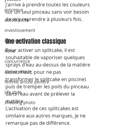
j'arrive à prendre toutes les couleurs 
pinceaux
sur un seul pinceau sans voir besoin 
de m'y reprendre à plusieurs fois.
autodidacte
investissement
Une activation classique
dev perso
Pour activer un splitcake, il est 
fierté
souhaitable de vaporiser quelques 
concurrence
sprays d'eau au-dessus de la matière 
(assez haut, pour ne pas 
atelier artiste
transformer le splitcake en piscine) 
femme artiste peintre
puis de tremper les poils du pinceau 
life style
dans l'eau avant de prélever la 
matière.
shooting photo
L'activation de ces splitcakes est 
similaire aux autres marques, je ne 
remarque pas de différence.