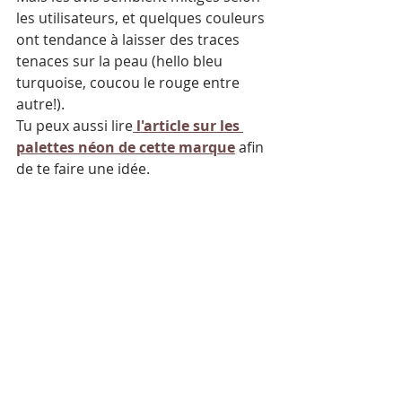
les utilisateurs, et quelques couleurs 
ont tendance à laisser des traces 
tenaces sur la peau (hello bleu 
turquoise, coucou le rouge entre 
autre!).
Tu peux aussi lire
 l'article sur les 
palettes néon de cette marque
 afin 
de te faire une idée.
Je mets donc un bémol car je n'ai pas 
tout testé, tout en appuyant sur le 
fait que je n'ai pas été 
personnellement sujette à ce type de 
désagrément.
J'ai démaquillé mon bras 
uniquement à l'eau, puis à la lingette 
lavable en micro-fibre, et mon bras 
est ressorti brillant comme un sous 