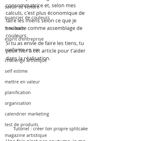
consommatrice et, selon mes 
savoir se vendre
calculs, c'est plus économique de 
nuancier de couleurs
faire les miens selon ce que je 
souhaite comme assemblage de 
freelance
couleurs.
esprit d'entreprise
Si tu as envie de faire les tiens, tu 
confiance en soi
peux filer à cet article pour t'aider 
dans la réalisation.
challenge artistique
self estime
mettre en valeur
planification
organisation
calendrier marketing
test de produits
Tutoriel : créer ton propre splitcake
magazine artistique