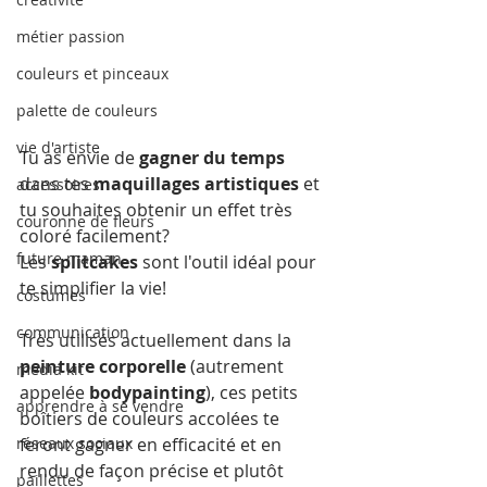
métier passion
couleurs et pinceaux
palette de couleurs
vie d'artiste
Tu as envie de 
gagner du temps
dans tes 
maquillages artistiques
 et 
accessoires
tu souhaites obtenir un effet très 
couronne de fleurs
coloré facilement?
future maman
Les 
splitcakes
 sont l'outil idéal pour 
te simplifier la vie!
costumes
communication
Très utilisés actuellement dans la
peinture corporelle
 (autrement 
media kit
appelée 
bodypainting
), ces petits 
apprendre à se vendre
boîtiers de couleurs accolées te 
feront gagner en efficacité et en 
réseaux sociaux
rendu de façon précise et plutôt 
paillettes