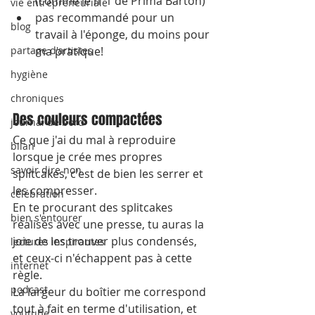
(comme le n°1 de Prima Barton)
vie entrepreneuriale
pas recommandé pour un 
blog
travail à l'éponge, du moins pour 
ma pratique!
partage d'artistes
hygiène
chroniques
Des couleurs compactées
journal de bord
Ce que j'ai du mal à reproduire 
bilan
lorsque je crée mes propres 
savoir dire non
splitcakes, c'est de bien les serrer et 
les compresser.
célébration
En te procurant des splitcakes 
bien s'entourer
réalisés avec une presse, tu auras la 
joie de les trouver plus condensés, 
lectures inspirantes
et ceux-ci n'échappent pas à cette 
internet
règle.
podcast
La largeur du boîtier me correspond 
tout à fait en terme d'utilisation, et 
youtube