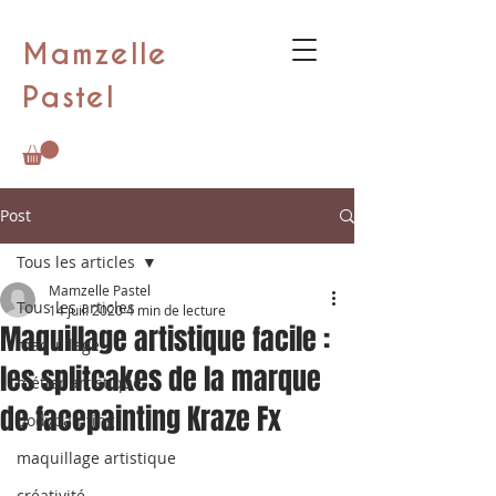
Mamzelle
Pastel
Post
Tous les articles
Mamzelle Pastel
Tous les articles
14 juil. 2020
4 min de lecture
Maquillage artistique facile :
maquillage
les splitcakes de la marque
métier artistique
de facepainting Kraze Fx
bodypainting
maquillage artistique
créativité