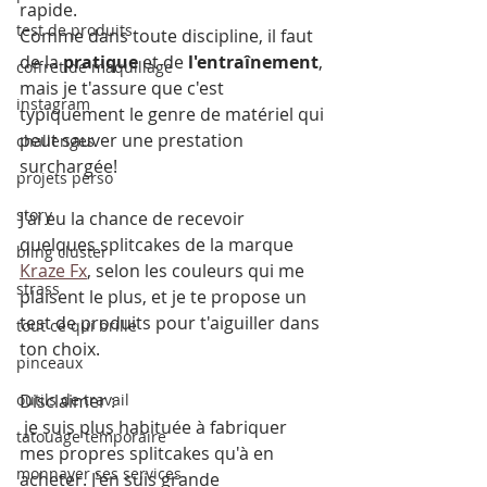
rapide. 
test de produits
Comme dans toute discipline, il faut 
de la 
pratique
 et de 
l'entraînement
, 
coffret de maquillage
mais je t'assure que c'est 
instagram
typiquement le genre de matériel qui 
peut sauver une prestation 
challenges
surchargée!
projets perso
story
J'ai eu la chance de recevoir 
quelques splitcakes de la marque 
bling cluster
Kraze Fx
, selon les couleurs qui me 
strass
plaisent le plus, et je te propose un 
test de produits pour t'aiguiller dans 
tout ce qui brille
ton choix.
pinceaux
Disclaimer : 
outils de travail
 je suis plus habituée à fabriquer 
tatouage temporaire
mes propres splitcakes qu'à en 
monnayer ses services
acheter. J'en suis grande 